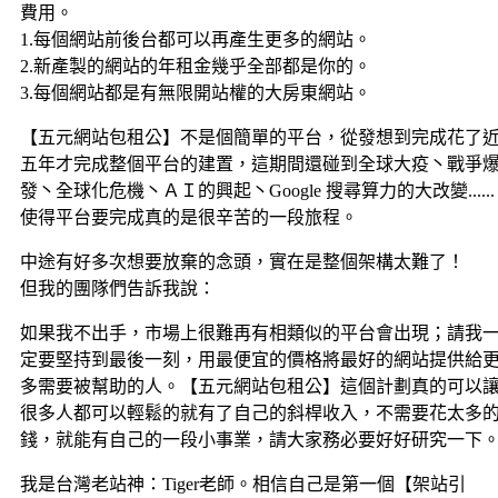
費用。
1.每個網站前後台都可以再產生更多的網站。
2.新產製的網站的年租金幾乎全部都是你的。
3.每個網站都是有無限開站權的大房東網站。
【五元網站包租公】不是個簡單的平台，從發想到完成花了
五年才完成整個平台的建置，這期間還碰到全球大疫丶戰爭
發丶全球化危機丶ＡＩ的興起丶Google 搜尋算力的大改變......
使得平台要完成真的是很辛苦的一段旅程。
中途有好多次想要放棄的念頭，實在是整個架構太難了！
但我的團隊們告訴我說：
如果我不出手，市場上很難再有相類似的平台會出現；請我
定要堅持到最後一刻，用最便宜的價格將最好的網站提供給
多需要被幫助的人。【五元網站包租公】這個計劃真的可以
很多人都可以輕鬆的就有了自己的斜桿收入，不需要花太多
錢，就能有自己的一段小事業，請大家務必要好好研究一下
我是台灣老站神：Tiger老師。相信自己是第一個【架站引