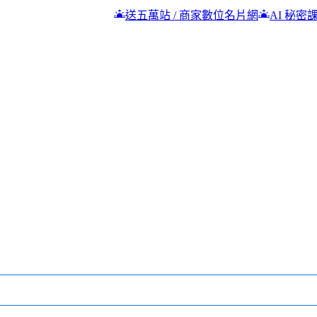
送五萬站 / 商家數位名片網
AI 秘密課
高雄吉林街夜市 