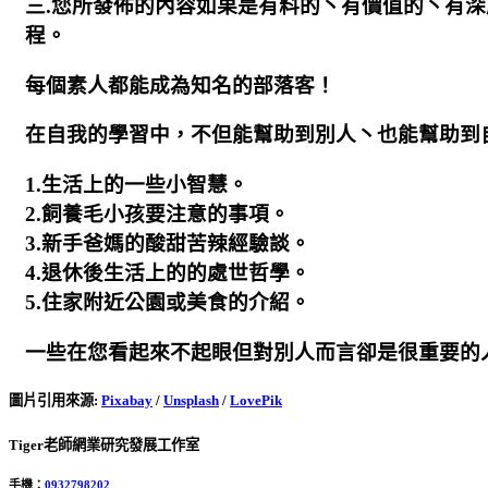
三.您所發佈的內容如果是有料的丶有價值的丶有
程。
每個素人都能成為知名的部落客！
在自我的學習中，不但能幫助到別人丶也能幫助到
1.生活上的一些小智慧。
2.飼養毛小孩要注意的事項。
3.新手爸媽的酸甜苦辣經驗談。
4.退休後生活上的的處世哲學。
5.住家附近公園或美食的介紹。
一些在您看起來不起眼但對別人而言卻是很重要的
圖片引用來源
:
Pixabay
/
Unsplash
/
LovePik
Tiger老師網業研究發展工作室
手機：
0932798202