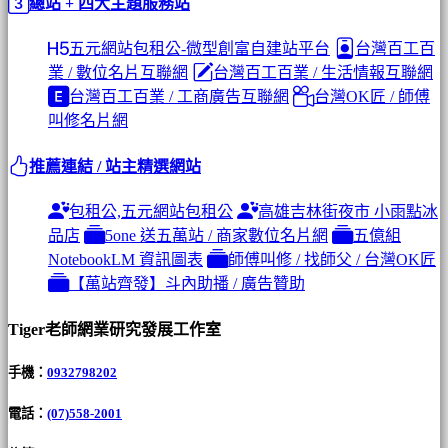
總站 + 四大主題服務站
五元網站包租公-微型創富自建站平台
台灣百工百
業 / 數位名片互聯網
台灣百工百業 / 生活情報互聯網
台灣百工百業 / 工商廣告互聯網
台灣OK匠 / 師傅
叫修名片網
推薦連結 / 站主精選網站
包租公,五元網站包租公
高雄吉林街夜市 小雨點冰
品店
5one 送五萬站 / 商家數位名片網
五億組
NotebookLM 資訊圖表
師傅叫修 / 找師父 / 台灣OK匠
【萬站齊發】斗內助播 / 廣告贊助
Tiger老師網業研究發展工作室
手機：
0932798202
電話：
(07)558-2001