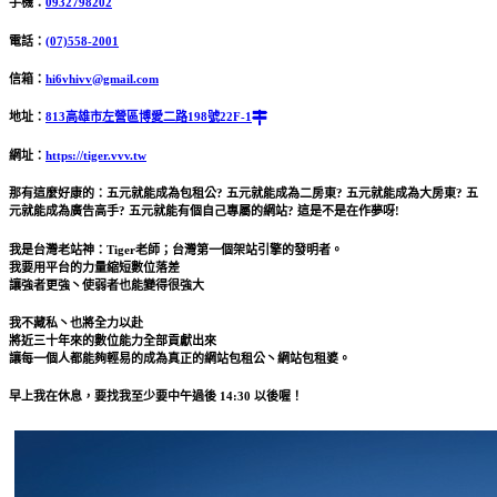
手機：
0932798202
電話：
(07)558-2001
信箱：
hi6vhivv@gmail.com
地址：
813高雄市左營區博愛二路198號22F-1
網址：
https://tiger.vvv.tw
那有這麼好康的：五元就能成為包租公? 五元就能成為二房東? 五元就能成為大房東? 五
元就能成為廣告高手? 五元就能有個自己專屬的網站? 這是不是在作夢呀!
我是台灣老站神：Tiger老師；台灣第一個架站引擎的發明者。
我要用平台的力量縮短數位落差
讓強者更強丶使弱者也能變得很強大
我不藏私丶也將全力以赴
將近三十年來的數位能力全部貢獻出來
讓每一個人都能夠輕易的成為真正的網站包租公丶網站包租婆。
早上我在休息，要找我至少要中午過後 14:30 以後喔！