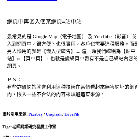
網頁中再嵌入個某網頁=站中站
最常見的是 Google Map（電子地圖） 及 YouTube（影音）嵌
入到網頁中，很方便丶也很實用，客戶也需要這種服務。而
另人惱用的就是【嵌入型廣告】.... 這一類我們統稱為【站中
站】or【頁中頁】，也就是說網頁中帶有不是自己網站內容
網頁。
ＰＳ：
有些詐騙網站就會利用這種技術在某個看起來無害網址的網
內，嵌入一些不合法的內容來規避追查來源。
圖片引用來源
:
Pixabay
/
Unsplash
/
LovePik
Tiger老師網業研究發展工作室