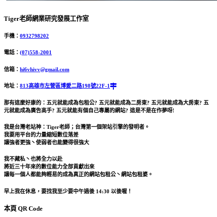
Tiger老師網業研究發展工作室
手機：
0932798202
電話：
(07)558-2001
信箱：
hi6vhivv@gmail.com
地址：
813高雄市左營區博愛二路198號22F-1
那有這麼好康的：五元就能成為包租公? 五元就能成為二房東? 五元就能成為大房東? 五
元就能成為廣告高手? 五元就能有個自己專屬的網站? 這是不是在作夢呀!
我是台灣老站神：Tiger老師；台灣第一個架站引擎的發明者。
我要用平台的力量縮短數位落差
讓強者更強丶使弱者也能變得很強大
我不藏私丶也將全力以赴
將近三十年來的數位能力全部貢獻出來
讓每一個人都能夠輕易的成為真正的網站包租公丶網站包租婆。
早上我在休息，要找我至少要中午過後 14:30 以後喔！
本頁 QR Code