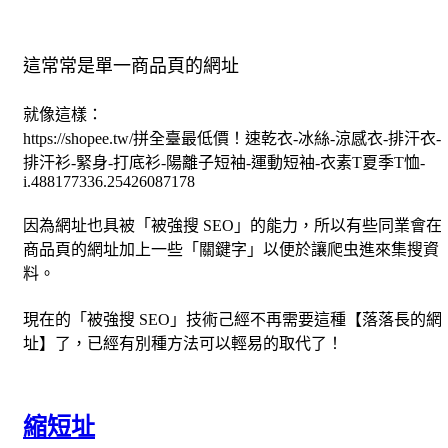
這常常是單一商品頁的網址
就像這樣：
https://shopee.tw/拼全臺最低價！速乾衣-冰絲-涼感衣-排汗衣-
排汗衫-緊身-打底衫-陽離子短袖-運動短袖-衣素T夏季T恤-
i.488177336.25426087178
因為網址也具被「被強搜 SEO」的能力，所以有些同業會在
商品頁的網址加上一些「關鍵字」以便於讓爬虫進來集搜資
料。
現在的「被強搜 SEO」技術己經不再需要這種【落落長的網
址】了，已經有別種方法可以輕易的取代了！
縮短址