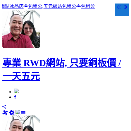
公,五元網站包租公
包租公
專業 RWD網站, 只要銅板價 /
一天五元