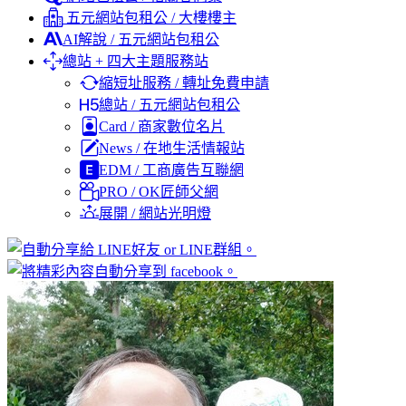
五元網站包租公 / 大樓樓主
AI解說 / 五元網站包租公
總站 + 四大主題服務站
縮短址服務 / 轉址免費申請
總站 / 五元網站包租公
Card / 商家數位名片
News / 在地生活情報站
EDM / 工商廣告互聯網
PRO / OK匠師父網
展開 / 網站光明燈