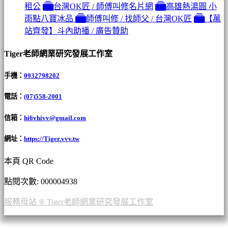
租公
台灣OK匠 / 師傅叫修名片網
高雄熱湯圓 小
雨點八寶冰品
師傅叫修 / 找師父 / 台灣OK匠
【萬
站齊發】斗內助播 / 廣告贊助
Tiger老師網業研究發展工作室
手機：
0932798202
電話：
(07)558-2001
信箱：
hi6vhivv@gmail.com
網址：
https://Tiger.vvv.tw
本頁 QR Code
點閱次數: 00000
4938
服務母站 ® Tiger老師網業研究發展工作室