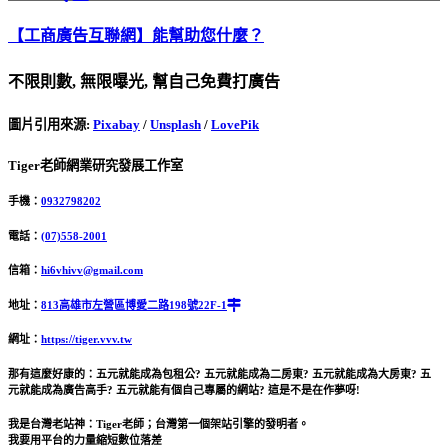
【工商廣告互聯網】能幫助您什麼？
不限則數, 無限曝光, 幫自己免費打廣告
圖片引用來源
:
Pixabay
/
Unsplash
/
LovePik
Tiger老師網業研究發展工作室
手機：
0932798202
電話：
(07)558-2001
信箱：
hi6vhivv@gmail.com
地址：
813高雄市左營區博愛二路198號22F-1
網址：
https://tiger.vvv.tw
那有這麼好康的：五元就能成為包租公? 五元就能成為二房東? 五元就能成為大房東? 五
元就能成為廣告高手? 五元就能有個自己專屬的網站? 這是不是在作夢呀!
我是台灣老站神：Tiger老師；台灣第一個架站引擎的發明者。
我要用平台的力量縮短數位落差