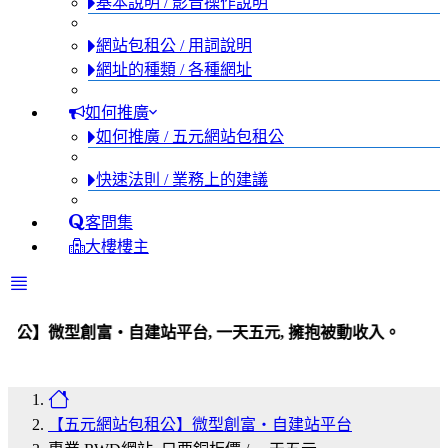
基本說明 / 影音操作說明
網站包租公 / 用詞說明
網址的種類 / 各種網址
如何推廣
如何推廣 / 五元網站包租公
快速法則 / 業務上的建議
客問集
大樓樓主
富・自建站平台, 一天五元, 擁抱被動收入。
【五元網站包租公】微型創富・自建站平台