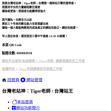
我是台灣老站神：Tiger老師；台灣第一個架站引擎的發明者。
我要用平台的力量縮短數位落差
讓強者更強丶使弱者也能變得很強大
我不藏私丶也將全力以赴
將近三十年來的數位能力全部貢獻出來
讓每一個人都能夠輕易的成為真正的網站包租公丶網站包租婆。
早上我在休息，要找我至少要中午過後 14:30 以後喔！
本頁 QR Code
點閱次數: 00000
4938
開站平台提供,系統開發 © Tiger老師 / 網業發展研究工作室
版權所有 © Tiger老師網業研究發展工作室
回首頁
網站管理
台灣老站神：Tiger老師 / 台灣站王
本站首頁
網站功能簡介