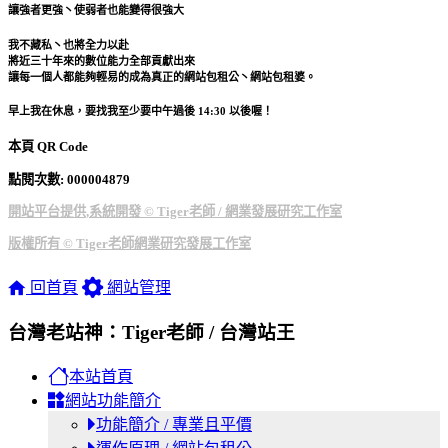
讓強者更強丶使弱者也能變得很強大
我不藏私丶也將全力以赴
將近三十年來的數位能力全部貢獻出來
讓每一個人都能夠輕易的成為真正的網站包租公丶網站包租婆。
早上我在休息，要找我至少要中午過後 14:30 以後喔！
本頁 QR Code
點閱次數: 00000
4879
開站平台提供,系統開發 © Tiger老師 / 網業發展研究工作室
版權所有 © Tiger老師網業研究發展工作室
回首頁
網站管理
台灣老站神：Tiger老師 / 台灣站王
本站首頁
網站功能簡介
功能簡介 / 專業且平價