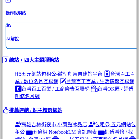
操作說明站
AI解說
總站 + 四大主題服務站
五元網站包租公-微型創富自建站平台
台灣百工百
業 / 數位名片互聯網
台灣百工百業 / 生活情報互聯網
台灣百工百業 / 工商廣告互聯網
台灣OK匠 / 師傅
叫修名片網
推薦連結 / 站主精選網站
高雄吉林街夜市 小雨點冰品店
包租公,五元網站包
租公
五億組 NotebookLM 資訊圖表
師傅叫修 / 找