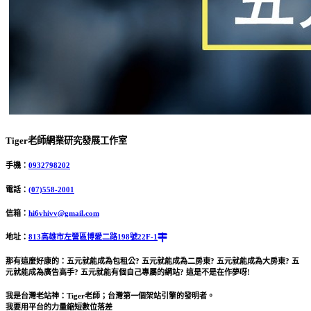
Tiger老師網業研究發展工作室
手機：
0932798202
電話：
(07)558-2001
信箱：
hi6vhivv@gmail.com
地址：
813高雄市左營區博愛二路198號22F-1
那有這麼好康的：五元就能成為包租公? 五元就能成為二房東? 五元就能成為大房東? 五
元就能成為廣告高手? 五元就能有個自己專屬的網站? 這是不是在作夢呀!
我是台灣老站神：Tiger老師；台灣第一個架站引擎的發明者。
我要用平台的力量縮短數位落差