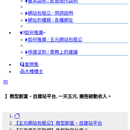
基本說明 / 影音操作說明
網站包租公 / 用詞說明
網址的種類 / 各種網址
如何推廣
如何推廣 / 五元網站包租公
快速法則 / 業務上的建議
客問集
大樓樓主
・自建站平台, 一天五元, 擁抱被動收入。
【五元網站包租公】微型創富・自建站平台