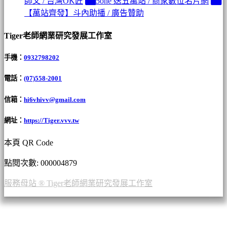
師父 / 台灣OK匠
5one 送五萬站 / 商家數位名片網
【萬站齊發】斗內助播 / 廣告贊助
Tiger老師網業研究發展工作室
手機：
0932798202
電話：
(07)558-2001
信箱：
hi6vhivv@gmail.com
網址：
https://Tiger.vvv.tw
本頁 QR Code
點閱次數: 00000
4879
服務母站 ® Tiger老師網業研究發展工作室