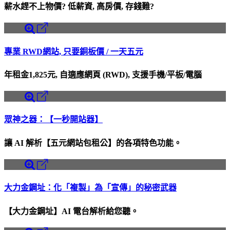
薪水趕不上物價? 低薪資, 高房價, 存錢難?
專業 RWD網站, 只要銅板價 / 一天五元
年租金1,825元, 自適應網頁 (RWD), 支援手機/平板/電腦
眾神之器：【一秒開站器】
讓 AI 解析【五元網站包租公】的各項特色功能。
大力金鋼址：化「複製」為「宣傳」的秘密武器
【大力金鋼址】AI 電台解析給您聽。