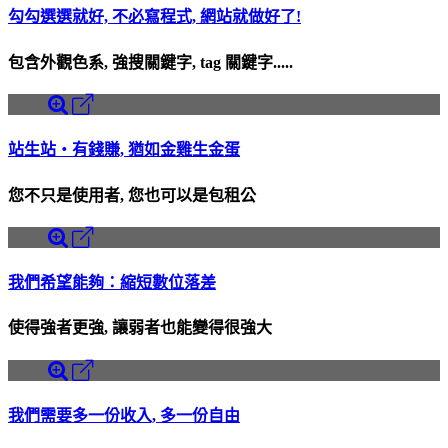
勾勾選選就好, 不必寫程式, 網站就做好了!
包含外觀色系, 強搜關鍵字, tag 關鍵字.....
站生站・有錢賺, 猶如金雞生金蛋
您不只是使用者, 您也可以是包租公
我們希望能夠：縮短數位落差
使得強者更強, 讓弱者也能變得很強大
我們需要多一份收入, 多一份自由