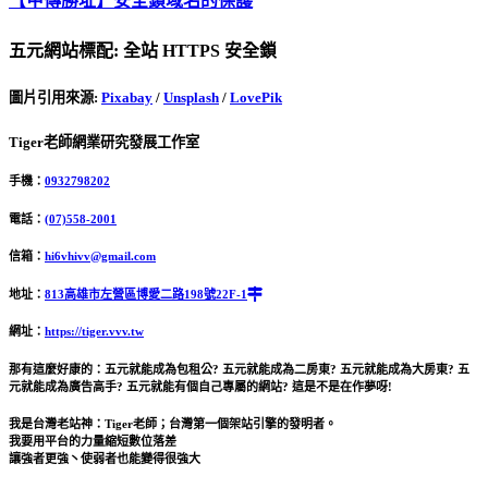
【甲傳勝址】安全鎖域名的保護
五元網站標配: 全站 HTTPS 安全鎖
圖片引用來源
:
Pixabay
/
Unsplash
/
LovePik
Tiger老師網業研究發展工作室
手機：
0932798202
電話：
(07)558-2001
信箱：
hi6vhivv@gmail.com
地址：
813高雄市左營區博愛二路198號22F-1
網址：
https://tiger.vvv.tw
那有這麼好康的：五元就能成為包租公? 五元就能成為二房東? 五元就能成為大房東? 五
元就能成為廣告高手? 五元就能有個自己專屬的網站? 這是不是在作夢呀!
我是台灣老站神：Tiger老師；台灣第一個架站引擎的發明者。
我要用平台的力量縮短數位落差
讓強者更強丶使弱者也能變得很強大