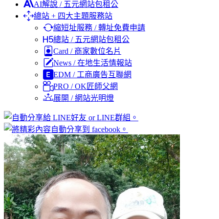
AI解說 / 五元網站包租公
總站 + 四大主題服務站
縮短址服務 / 轉址免費申請
總站 / 五元網站包租公
Card / 商家數位名片
News / 在地生活情報站
EDM / 工商廣告互聯網
PRO / OK匠師父網
展開 / 網站光明燈