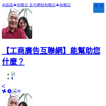
五元網站包租公
包租公
【工商廣告互聯網】能幫助您
什麼？