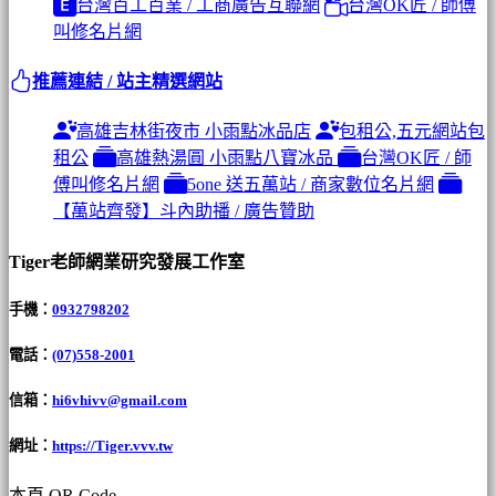
台灣百工百業 / 工商廣告互聯網
台灣OK匠 / 師傅
叫修名片網
推薦連結 / 站主精選網站
高雄吉林街夜市 小雨點冰品店
包租公,五元網站包
租公
高雄熱湯圓 小雨點八寶冰品
台灣OK匠 / 師
傅叫修名片網
5one 送五萬站 / 商家數位名片網
【萬站齊發】斗內助播 / 廣告贊助
Tiger老師網業研究發展工作室
手機：
0932798202
電話：
(07)558-2001
信箱：
hi6vhivv@gmail.com
網址：
https://Tiger.vvv.tw
本頁 QR Code