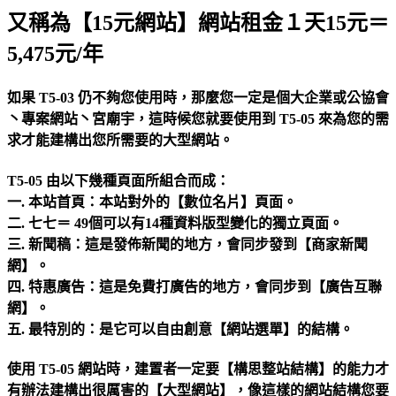
又稱為【15元網站】網站租金１天15元＝
5,475元/年
如果 T5-03 仍不夠您使用時，那麼您一定是個大企業或公協會
丶專案網站丶宮廟宇，這時候您就要使用到 T5-05 來為您的需
求才能建構出您所需要的大型網站。
T5-05 由以下幾種頁面所組合而成：
一. 本站首頁：本站對外的【數位名片】頁面。
二. 七七＝ 49個可以有14種資料版型變化的獨立頁面。
三. 新聞稿：這是發佈新聞的地方，會同步發到【商家新聞
網】。
四. 特惠廣告：這是免費打廣告的地方，會同步到【廣告互聯
網】。
五. 最特別的：是它可以自由創意【網站選單】的結構。
使用 T5-05 網站時，建置者一定要【構思整站結構】的能力才
有辦法建構出很厲害的【大型網站】，像這樣的網站結構您要