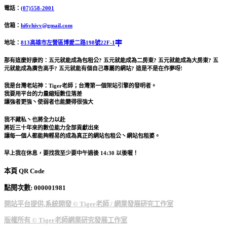
電話：
(07)558-2001
信箱：
hi6vhivv@gmail.com
地址：
813高雄市左營區博愛二路198號22F-1
那有這麼好康的：五元就能成為包租公? 五元就能成為二房東? 五元就能成為大房東? 五
元就能成為廣告高手? 五元就能有個自己專屬的網站? 這是不是在作夢呀!
我是台灣老站神：Tiger老師；台灣第一個架站引擎的發明者。
我要用平台的力量縮短數位落差
讓強者更強丶使弱者也能變得很強大
我不藏私丶也將全力以赴
將近三十年來的數位能力全部貢獻出來
讓每一個人都能夠輕易的成為真正的網站包租公丶網站包租婆。
早上我在休息，要找我至少要中午過後 14:30 以後喔！
本頁 QR Code
點閱次數: 00000
1981
開站平台提供,系統開發 © Tiger老師 / 網業發展研究工作室
版權所有 © Tiger老師網業研究發展工作室