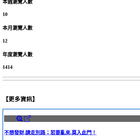
本週瀏覽人數
10
本月瀏覽人數
12
年度瀏覽人數
1414
【更多資訊】
不想發財,請走別路；若要亂來,莫入此門！