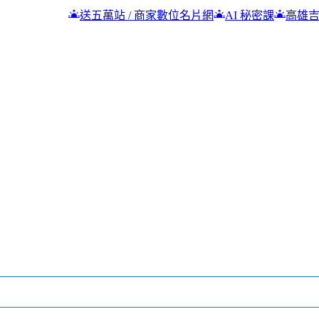
送五萬站 / 商家數位名片網
AI 秘密課
高雄吉林街夜市 小雨